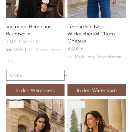
Victorine-Hemd aus
Leoparden-Netz-
Baumwolle
Wickeloberteil Choco
OneSize
Standardpreis
Sale-Preis
79,00 €
55,30 €
Preis
45,00 €
inkl. MwSt.
|
zzgl. Versandkosten
inkl. MwSt.
|
zzgl. Versandkosten
In den Warenkorb
In den Warenkorb
Neu
Neu